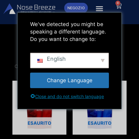
Vai
0
Carrello
NEGOZIO
al
contenuto
We've detected you might be
speaking a different language.
Do you want to change to:
English
Change Language
Close and do not switch language
ESAURITO
ESAURITO